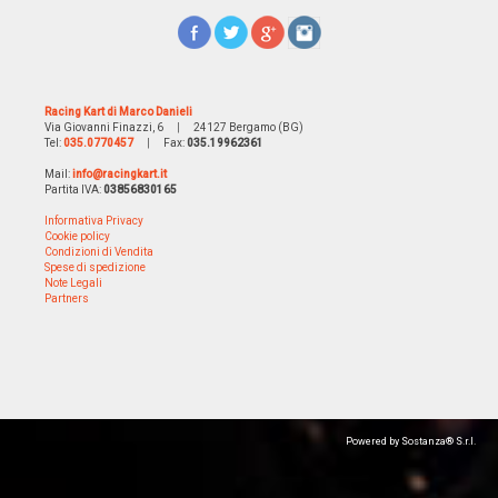
Racing Kart di Marco Danieli
Via Giovanni Finazzi, 6
|
24127 Bergamo (BG)
Tel:
035.0770457
|
Fax:
035.19962361
Mail:
info@racingkart.it
Partita IVA:
03856830165
Informativa Privacy
Cookie policy
Condizioni di Vendita
Spese di spedizione
Note Legali
Partners
Powered by Sostanza® S.r.l.