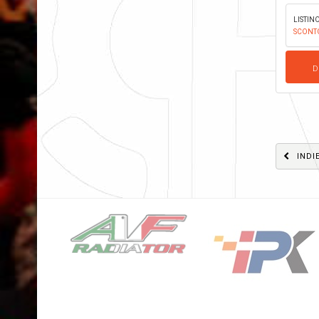
LISTINO
SCONT
D
INDI