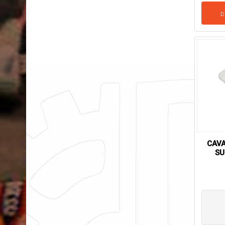
D
CAV
SU