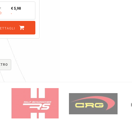
:
€ 5,98
O:
-
ETTAGLI
ETRO