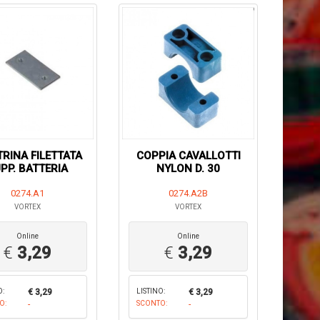
TRINA FILETTATA
COPPIA CAVALLOTTI
PP. BATTERIA
NYLON D. 30
0274.A1
0274.A2B
VORTEX
VORTEX
Online
Online
€
3,29
€
3,29
O:
€ 3,29
LISTINO:
€ 3,29
O:
-
SCONTO:
-