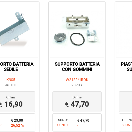
ORTO BATTERIA
SUPPORTO BATTERIA
PIAS
SEDILE
CON GOMMINI
SU
K905
W2122/1ROK
RIGHETTI
VORTEX
Online
Online
€
16,90
€
47,70
:
€ 23,00
LISTINO:
€ 47,70
LISTIN
O:
26,52 %
SCONTO:
-
SCONT