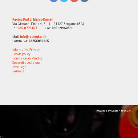
Racing Kart di Marco Danieli
Via Giovanni Finazzi, 6
|
24127 Bergamo (BG)
Tel:
035.0770457
|
Fax:
035.19962361
Mail:
info@racingkart.it
Partita IVA:
03856830165
Informativa Privacy
Cookie policy
Condizioni di Vendita
Spese di spedizione
Note Legali
Partners
Powered by Sostanza® S.r.l.
xs